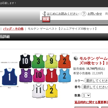
は応援します！
はじめにお読みください
｜
お問い合せ
商
｜
バッグ・その他
｜
モルテン ゲームベスト【ジュニアサイズ10枚セット】
品詳細
モルテン ゲー
ズ10枚セット】
[
販売価格
:
18,700円
(税込)
希望小売価格
:
22,220円
カラー
:
番号
:
数量
:
返品特約に関する重要事