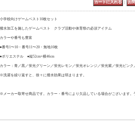
｜
小学校向けゲームベスト10枚セット
撥水加工を施したゲームベスト クラブ活動や体育祭の必須アイテム
カラーや番号も豊富
●番号1〜10・番号11〜20・無地10枚
●ポリエステル ●縦52cm×横46cm
カラー：青／黒／蛍光グリーン／蛍光レモン／蛍光オレンジ／蛍光紫／蛍光ピンク
※洗濯を繰り返すと、徐々に撥水効果は弱まります。
※メーカー取寄せ商品です。カラー・番号により欠品している場合がございます。