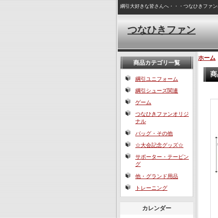
綱引大好きな皆さんへ・・・つなひきファン
つなひきファン
ホーム
商品カテゴリ一覧
商
綱引ユニフォーム
綱引シューズ関連
ゲーム
つなひきファンオリジ
ナル
バッグ・その他
☆大会記念グッズ☆
サポーター・テーピン
グ
他・グランド用品
トレーニング
カレンダー