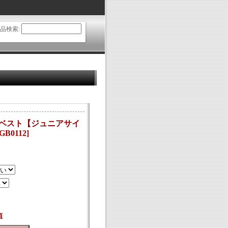
品検索
:
ムベスト【ジュニアサイ
GB0112
]
項